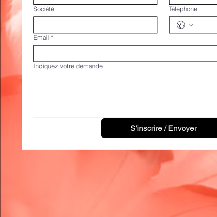
Société
Téléphone
Email
*
Indiquez votre demande
S'inscrire / Envoyer