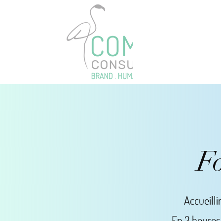
F
Accueilli
En 3 heures