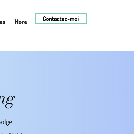
Contactez-moi
ces
More
ng
badge.
n nouveau